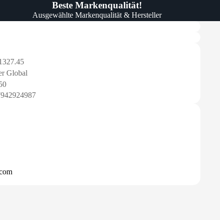
Beste Markenqualität!
Ausgewählte Markenqualität & Hersteller
1327.45
r Global
50
7942924987
.com