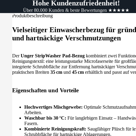
Hohe Kundenzufriedenheit!
Über 80.000 Kunden & beste Bewertungen ★★★★★
Produktbeschreibung
Vielseitiger Einwascherbezug für gründ
und hartnäckige Verschmutzungen
Der
Unger StripWasher Pad-Bezug
kombiniert zwei Funktion
Reinigungstextil: eine leistungsstarke Microfaserseite für großf
integrierte Schrubbfläche zur Entfernung hartnäckiger Verschmu
praktischen Breiten
35 cm
und
45 cm
erhältlich und passt auf v
Eigenschaften und Vorteile
Hochwertiges Mischgewebe:
Optimale Schmutzaufnahme 
Arbeiten.
Waschbar bis 30 °C:
Für langlebigen Einsatz – Handwäs
Fasern.
Kombinierte Reinigungskraft:
Saugfähiger Plüsch für l
Schrubbfläche für hartnäckige Ablagerungen.