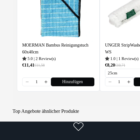
MOERMAN Bambus Reinigungstuch
UNGER StripWashe
60x40cm
WS
5.0
|
2
Review(s)
1.0
|
1
Review(s)
€11,41
€8,20
€11,58
€10,71
Hinzufügen
Top Angebote ähnlicher Produkte