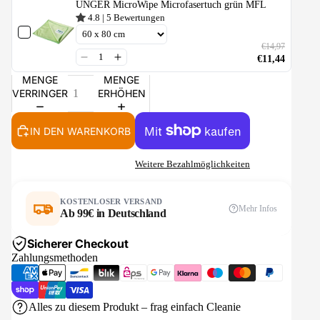
UNGER MicroWipe Microfasertuch grün MFL
4.8
|
5
Bewertungen
€14,97
€11,44
MENGE
MENGE
VERRINGERN
ERHÖHEN
IN DEN WARENKORB
Weitere Bezahlmöglichkeiten
KOSTENLOSER VERSAND
Mehr Infos
Ab 99€ in Deutschland
Sicherer Checkout
Zahlungsmethoden
Alles zu diesem Produkt – frag einfach Cleanie