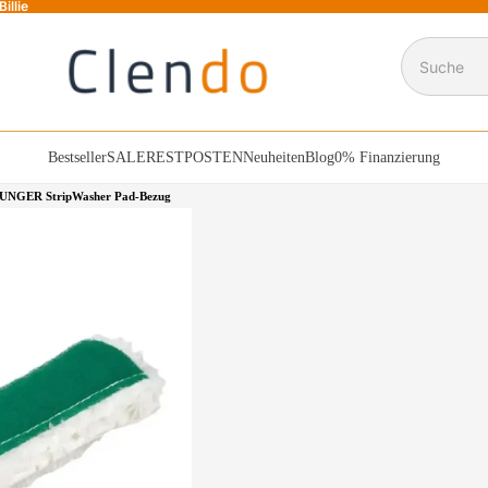
illie
Suche
Bestseller
SALE
RESTPOSTEN
Neuheiten
Blog
0% Finanzierung
UNGER StripWasher Pad-Bezug