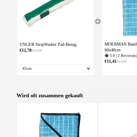
MOERMAN Bambus
UNGER StripWasher Pad-Bezug
60x40cm
€12,78
€17,16
5.0
|
2
Review(s
€11,41
€11,58
Wird oft zusammen gekauft