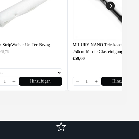
r StripWasher UniTec Bezug
MILURY NANO Teleskopstange 78c
1
250cm für die Glasreinigung
€8,76
€59,00
Hinzufügen
Hinzufügen