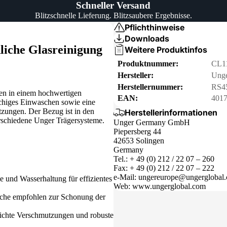
Schneller Versand
Blitzschnelle Lieferung. Blitzsaubere Ergebnisse.
Pflichthinweise
Downloads
liche Glasreinigung
Weitere Produktinfos
Produktnummer:
CL1
Hersteller:
Unge
Herstellernummer:
RS4
en in einem hochwertigen
EAN:
401
lächiges Einwaschen sowie eine
tzungen. Der Bezug ist in den
Herstellerinformationen
erschiedene Unger Trägersysteme.
Unger Germany GmbH
Piepersberg 44
42653 Solingen
Germany
Tel.: + 49 (0) 212 / 22 07 – 260
Fax: + 49 (0) 212 / 22 07 – 222
e-Mail: ungereurope@ungerglobal
und Wasserhaltung für effizientes
Web: www.ungerglobal.com
che empfohlen zur Schonung der
eichte Verschmutzungen und robuste