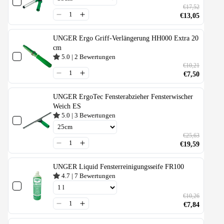
€17,52
€13,05
UNGER Ergo Griff-Verlängerung HH000 Extra 20
cm
5.0
|
2
Bewertungen
€10,21
€7,50
UNGER ErgoTec Fensterabzieher Fensterwischer
Weich ES
5.0
|
3
Bewertungen
€25,63
€19,59
UNGER Liquid Fensterreinigungsseife FR100
4.7
|
7
Bewertungen
€10,26
€7,84