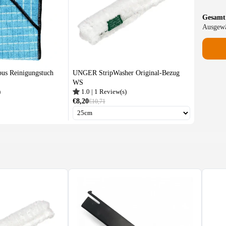
Gesamt
Ausgewä
 Reinigungstuch
UNGER StripWasher Original-Bezug
WS
)
1.0
|
1
Review(s)
€8,20
€10,71