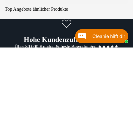
Top Angebote ähnlicher Produkte
Cleanie hilft dir
Hohe Kundenzufriedenheit!
Über 80.000 Kunden & beste Bewertungen ★★★★★
Schneller Versand
Blitzschnelle Lieferung. Blitzsaubere Ergebnisse.
Beste Markenqualität!
Ausgewählte Markenqualität & Hersteller
Produktbeschreibung
Nanoversiegelung Soluprotect für Glas,
Fliesen und Stein