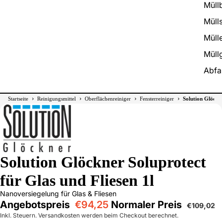
Müll
Müll
Müll
Müllg
Abfa
›
›
›
›
Startseite
Reinigungsmittel
Oberflächenreiniger
Fensterreiniger
Solution Glöckne
Solution Glöckner Soluprotect
für Glas und Fliesen 1l
Nanoversiegelung für Glas & Fliesen
Angebotspreis
€94,25
Normaler Preis
€109,02
Inkl. Steuern. Versandkosten werden beim Checkout berechnet.