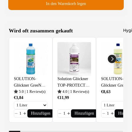
In den Warenkorb legen
Wird oft zusammen gekauft
Hygi
SOLUTION-
Solution Glöckner
SOLUTION-
Glöckner GreeN
TOP-PROTECT
Glöckner GreeN
5.0
|
1
Review(s)
4.0
|
1
Review(s)
Universalreiniger
universeller
PERFEKT-SOL
€8,63
€3,84
€11,99
Konzentrat
Steinimprägnierer 1
Profi-
Liter
Fensterreiniger
Hinzufügen
Hinzufügen
Hinzufü