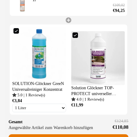
€109,02
€94,25
SOLUTION-Glöckner GreeN
Solution Glöckner TOP-
Universalreiniger Konzentrat
PROTECT universeller
5.0
|
1
Review(s)
4.0
|
1
Review(s)
Steinimprägnierer 1 Liter
€3,84
€11,99
€124,85
Gesamt
€110,08
Ausgewählte Artikel zum Warenkorb hinzufügen