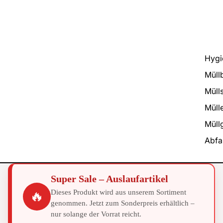
Hygi
Müll
Müll
Müll
Müllg
Abfa
Super Sale – Auslaufartikel
Dieses Produkt wird aus unserem Sortiment
🔥
genommen. Jetzt zum Sonderpreis erhältlich –
nur solange der Vorrat reicht.