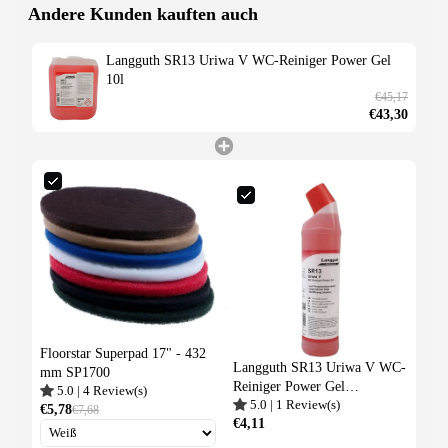
Andere Kunden kauften auch
Langguth SR13 Uriwa V WC-Reiniger Power Gel
10l
€45,17
€43,30
Floorstar Superpad 17" - 432
Langguth SR13 Uriwa V WC-
mm SP1700
Reiniger Power Gel
5.0
|
4
Review(s)
5.0
|
1
Review(s)
Schräghals 750ml
€5,78
€7,68
€4,11