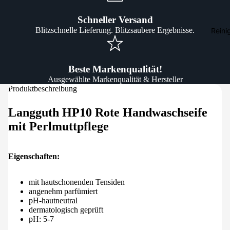
Schneller Versand
Blitzschnelle Lieferung. Blitzsaubere Ergebnisse.
Reini
Beste Markenqualität!
Ausgewählte Markenqualität & Hersteller
Produktbeschreibung
Langguth HP10 Rote Handwaschseife
mit Perlmuttpflege
Eigenschaften:
mit hautschonenden Tensiden
angenehm parfümiert
pH-hautneutral
dermatologisch geprüft
pH: 5-7