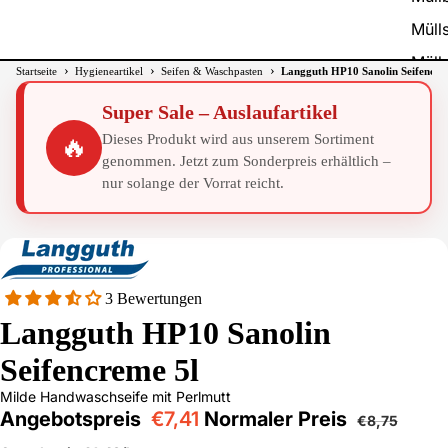
Müll
Müll
›
›
›
Startseite
Hygieneartikel
Seifen & Waschpasten
Langguth HP10 Sanolin Seifencre
Müllg
Super Sale – Auslaufartikel
Abfa
Dieses Produkt wird aus unserem Sortiment
🔥
genommen. Jetzt zum Sonderpreis erhältlich –
nur solange der Vorrat reicht.
3 Bewertungen
Langguth HP10 Sanolin
Seifencreme 5l
Milde Handwaschseife mit Perlmutt
Angebotspreis
€7,41
Normaler Preis
€8,75