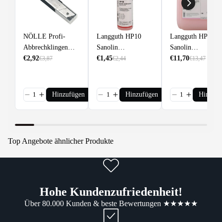
NÖLLE Profi-
Langguth HP10
Langguth HP10
Abbrechklingen
Sanolin
Sanolin
18mm für
€2,92
Seifencreme 1l
€1,45
Seifencreme 10l
€11,70
€3,87
€2,44
€13,47
Cuttermesser 10
Stück
Hinzufügen
Hinzufügen
Hinzufü
Top Angebote ähnlicher Produkte
Hohe Kundenzufriedenheit!
Über 80.000 Kunden & beste Bewertungen ★★★★★