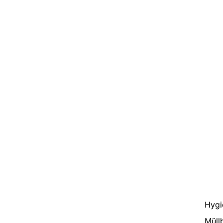
Hygi
Müll