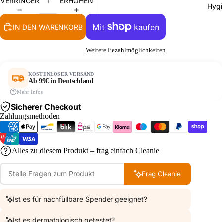
VERRINGERN
ERHÖHEN
Hygi
IN DEN WARENKORB
Weitere Bezahlmöglichkeiten
KOSTENLOSER VERSAND
Ab 99€ in Deutschland
Mehr Infos
Sicherer Checkout
Zahlungsmethoden
Alles zu diesem Produkt – frag einfach Cleanie
Frag Cleanie
Ist es für nachfüllbare Spender geeignet?
Ist es dermatologisch getestet?