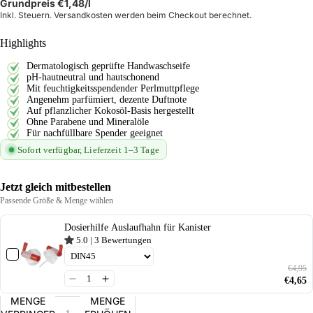
Grundpreis
€1,48
/l
Inkl. Steuern. Versandkosten werden beim Checkout berechnet.
Highlights
Dermatologisch geprüfte Handwaschseife
pH-hautneutral und hautschonend
Mit feuchtigkeitsspendender Perlmuttpflege
Angenehm parfümiert, dezente Duftnote
Auf pflanzlicher Kokosöl-Basis hergestellt
Ohne Parabene und Mineralöle
Für nachfüllbare Spender geeignet
Sofort verfügbar, Lieferzeit 1–3 Tage
Jetzt gleich mitbestellen
Passende Größe & Menge wählen
Dosierhilfe Auslaufhahn für Kanister
5.0
|
3
Bewertungen
€4,95
€4,65
MENGE
MENGE