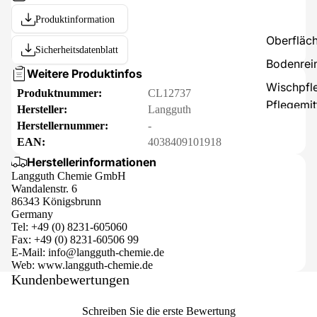
Produktinformation
Oberfläch
Sicherheitsdatenblatt
Bodenrei
Weitere Produktinfos
Wischpfl
Produktnummer:
CL12737
Pflegemit
Hersteller:
Langguth
Herstellernummer:
-
Beschich
EAN:
4038409101918
Versiege
Herstellerinformationen
Imprägna
Langguth Chemie GmbH
Sanitärrei
Wandalenstr. 6
86343 Königsbrunn
Badreini
Germany
Reiniger
Tel: +49 (0) 8231-605060
Fax: +49 (0) 8231-60506 99
Küchenrei
E-Mail: info@langguth-chemie.de
Gastrorei
Web: www.langguth-chemie.de
Kundenbewertungen
Industrier
Steinreini
Schreiben Sie die erste Bewertung