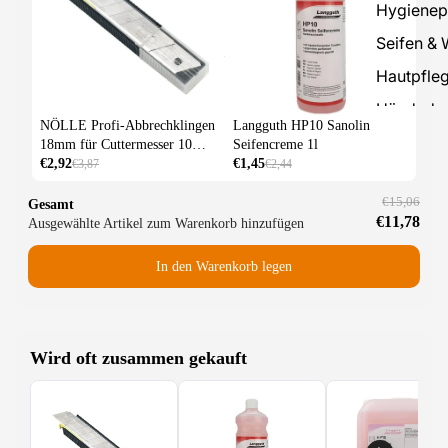
Hygienep
Seifen &
Hautpfle
Händedes
NÖLLE Profi-Abbrechklingen
Langguth HP10 Sanolin
Desinfekt
18mm für Cuttermesser 10
Seifencreme 1l
Stück
€2,92
€1,45
€3,87
€2,44
nder
Schnellte
€15,06
Gesamt
€11,78
Ausgewählte Artikel zum Warenkorb hinzufügen
Desinfekt
Lufterfris
In den Warenkorb legen
Wird oft zusammen gekauft