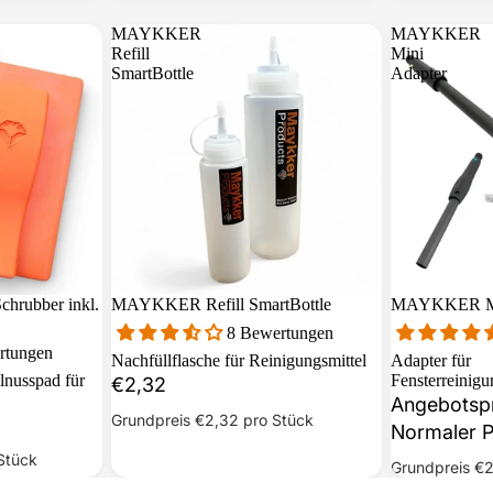
MAYKKER
MAYKKER
Refill
Mini
SmartBottle
Adapter
hrubber inkl.
MAYKKER Refill SmartBottle
Sale
MAYKKER Mi
8 Bewertungen
rtungen
Nachfüllflasche für Reinigungsmittel
Adapter für
lnusspad für
Fensterreinig
€2,32
Angebotsp
Grundpreis
€2,32
pro Stück
Normaler P
Stück
Grundpreis
€2