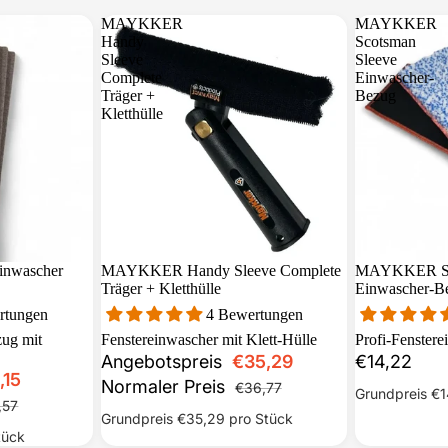
MAYKKER
MAYKKER
Handy
Scotsman
Sleeve
Sleeve
Complete
Einwascher-
Träger +
Bezug
Kletthülle
nwascher
Sale
MAYKKER Handy Sleeve Complete
MAYKKER Sco
Träger + Kletthülle
Einwascher-B
rtungen
4 Bewertungen
zug mit
Fenstereinwascher mit Klett-Hülle
Profi-Fenster
Angebotspreis
€35,29
€14,22
,15
Normaler Preis
€36,77
Grundpreis
€1
,57
Grundpreis
€35,29
pro Stück
tück