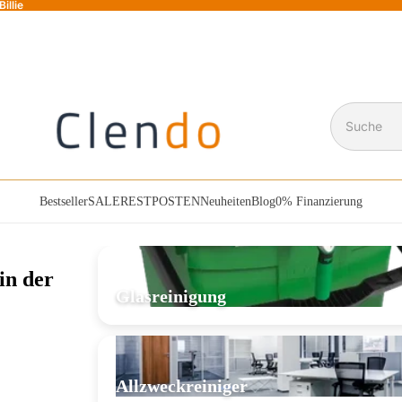
illie
Suche
Bestseller
SALE
RESTPOSTEN
Neuheiten
Blog
0% Finanzierung
in der
Glasreinigung
Allzweckreiniger