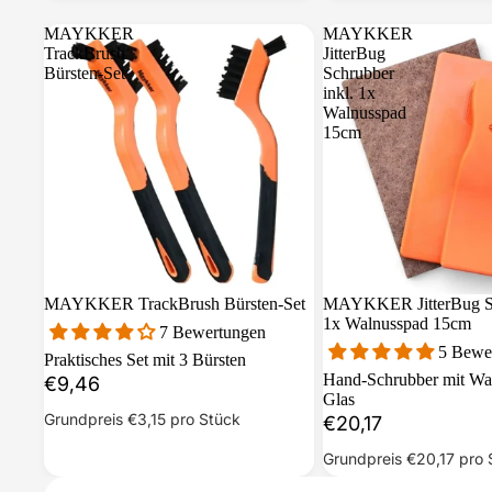
MAYKKER
MAYKKER
TrackBrush
JitterBug
Bürsten-Set
Schrubber
inkl. 1x
Walnusspad
15cm
MAYKKER TrackBrush Bürsten-Set
MAYKKER JitterBug Sc
1x Walnusspad 15cm
7 Bewertungen
5 Bewe
Praktisches Set mit 3 Bürsten
Hand-Schrubber mit Wa
€9,46
Glas
Grundpreis
€3,15
pro Stück
€20,17
Grundpreis
€20,17
pro 