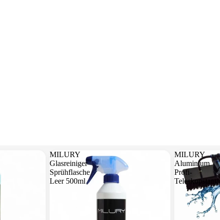
MILURY
MILURY
Glasreiniger
Aluminium
Sprühflasche
Profi-
Leer 500ml
Teleskopstang