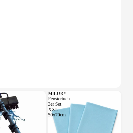
MILURY
Fenstertuch
3er Set
e
XXL
50x70cm