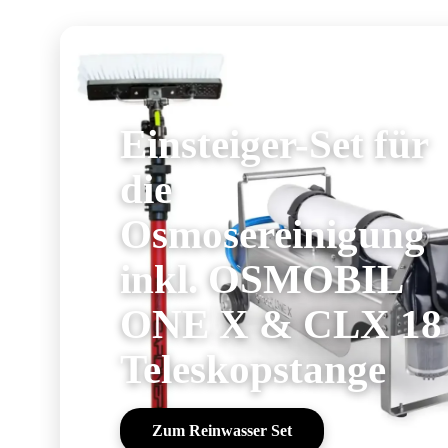
Einsteiger-Set für
die
Osmosereinigung
inkl. OSMOBIL
ONE X & CLX 18
Teleskopstange
Zum Reinwasser Set