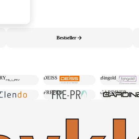
Bestseller
RY
DEISS
Bingold
o
FREPRO
GARDINER