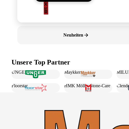
Neuheiten
Unsere Top Partner
UNGER
Maykker
MILU
Floorstar
HMK Möller-Stone-Care
Clend