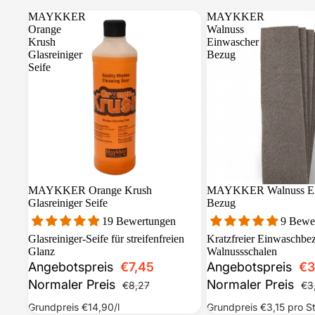
MAYKKER
MAYKKER
Orange
Walnuss
Krush
Einwascher
Glasreiniger
Bezug
Seife
Sale
MAYKKER Orange Krush
Sale
MAYKKER Walnuss Ei
Glasreiniger Seife
Bezug
19 Bewertungen
9 Bewe
Glasreiniger-Seife für streifenfreien
Kratzfreier Einwaschbe
Glanz
Walnussschalen
Angebotspreis
€7,45
Angebotspreis
€3
Normaler Preis
Normaler Preis
€8,27
€3
Grundpreis
€14,90
/l
Grundpreis
€3,15
pro S