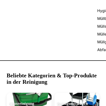
Hygi
Müll
Müll
Müll
Müllg
Abfa
Beliebte Kategorien & Top-Produkte
in der Reinigung
Glasreinigung
Reinigungswagen