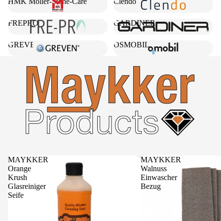
HMK Möller-Stone-Care
Clendo
FREPRO
GARDINER
GREVEN
OSMOBIL
MAYKKER
MAYKKER
Orange
Walnuss
Krush
Einwascher
Glasreiniger
Bezug
Seife