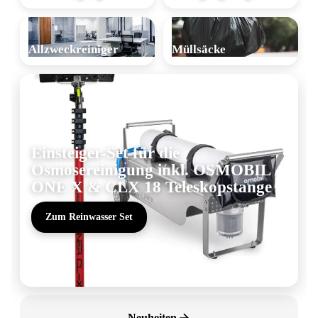
Allzweckreiniger
Müllsäcke
Einsteiger-Set für die
Osmosereinigung inkl. OSMOBIL
ONE X & CLX 18 Teleskopstange
Zum Reinwasser Set
Neuheiten