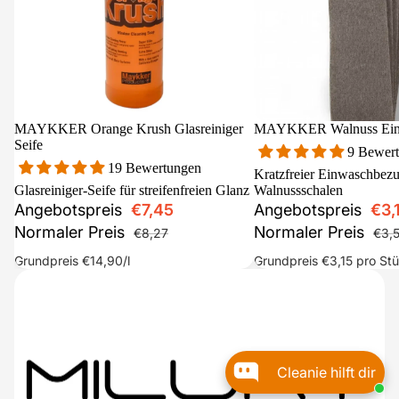
Sale
MAYKKER Orange Krush Glasreiniger
Sale
MAYKKER Walnuss Ein
Seife
9 Bewer
19 Bewertungen
Kratzfreier Einwaschbezu
Glasreiniger-Seife für streifenfreien Glanz
Walnussschalen
Angebotspreis
€7,45
Angebotspreis
€3,
Normaler Preis
Normaler Preis
€8,27
€3,
Grundpreis
€14,90
/l
Grundpreis
€3,15
pro St
Cleanie hilft dir