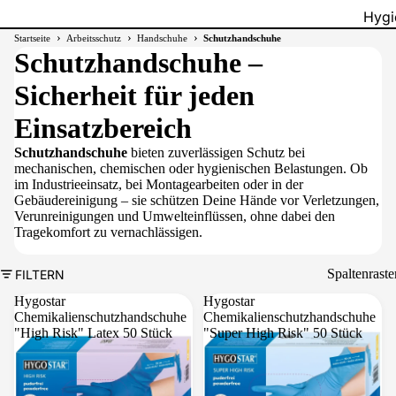
Hygi
›
›
›
Startseite
Arbeitsschutz
Handschuhe
Schutzhandschuhe
Müll
Schutzhandschuhe –
Müll
Sicherheit für jeden
Müll
Einsatzbereich
Müllg
Schutzhandschuhe
bieten zuverlässigen Schutz bei
Abfa
mechanischen, chemischen oder hygienischen Belastungen. Ob
im Industrieeinsatz, bei Montagearbeiten oder in der
Gebäudereinigung – sie schützen Deine Hände vor Verletzungen,
Verunreinigungen und Umwelteinflüssen, ohne dabei den
Tragekomfort zu vernachlässigen.
Spaltenraste
FILTERN
Hygostar
Hygostar
Chemikalienschutzhandschuhe
Chemikalienschutzhandschuhe
"High Risk" Latex 50 Stück
"Super High Risk" 50 Stück