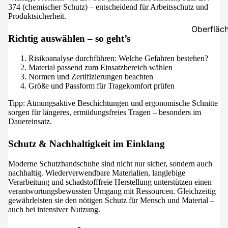
374 (chemischer Schutz) – entscheidend für Arbeitsschutz und
Produktsicherheit.
Oberfläch
Richtig auswählen – so geht’s
Bodenrei
Risikoanalyse durchführen: Welche Gefahren bestehen?
Wischpfl
Material passend zum Einsatzbereich wählen
Pflegemit
Normen und Zertifizierungen beachten
Größe und Passform für Tragekomfort prüfen
Beschich
Tipp: Atmungsaktive Beschichtungen und ergonomische Schnitte
Versiege
sorgen für längeres, ermüdungsfreies Tragen – besonders im
Imprägna
Dauereinsatz.
Sanitärrei
Schutz & Nachhaltigkeit im Einklang
Badreini
Reiniger
Moderne Schutzhandschuhe sind nicht nur sicher, sondern auch
nachhaltig. Wiederverwendbare Materialien, langlebige
Küchenrei
Verarbeitung und schadstofffreie Herstellung unterstützen einen
Gastrorei
verantwortungsbewussten Umgang mit Ressourcen. Gleichzeitig
gewährleisten sie den nötigen Schutz für Mensch und Material –
Industrier
auch bei intensiver Nutzung.
Steinreini