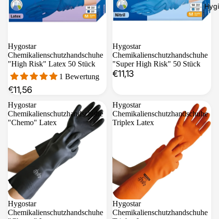
Hygi
Hygostar
Hygostar
Chemikalienschutzhandschuhe
Chemikalienschutzhandschuhe
"High Risk" Latex 50 Stück
"Super High Risk" 50 Stück
€11,13
1 Bewertung
€11,56
Hygostar
Hygostar
Chemikalienschutzhandschuhe
Chemikalienschutzhandschuhe
"Chemo" Latex
Triplex Latex
Sale
Hygostar
Hygostar
Chemikalienschutzhandschuhe
Chemikalienschutzhandschuhe