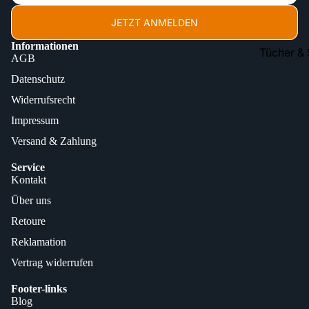
JETZT ANMELDEN
Informationen
Tücher 
AGB
Pads & H
Datenschutz
Wischmo
Widerrufsrecht
Bürsten 
Impressum
Versand & Zahlung
Besen & B
Schrubbe
Service
Kontakt
Wassersc
Über uns
Reinigun
Retoure
Reinigun
Reklamation
Zubehör 
Vertrag widerrufen
Footer-links
Blog