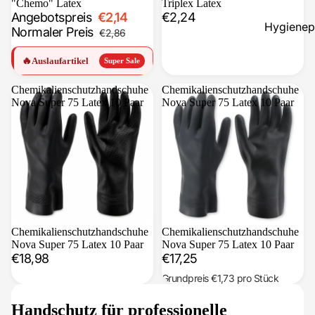
"Chemo" Latex
Triplex Latex
Angebotspreis
€2,14
€2,24
Hygienep
Normaler Preis
€2,86
Seifen &
🔥
Auslaufartikel
Super Sale
Hautpfle
Chemikalienschutzhandschuhe
Chemikalienschutzhandschuhe
Händedes
Nova Super 75 Latex 10 Paar
Nova Super 75 Latex 10 Paar
Desinfekt
nder
Schnellte
Desinfekt
Lufterfris
Chemikalienschutzhandschuhe
Ausverkauft
Chemikalienschutzhandschuhe
Nova Super 75 Latex 10 Paar
Nova Super 75 Latex 10 Paar
€18,98
€17,25
Grundpreis
€1,73
pro Stück
Handschutz für professionelle